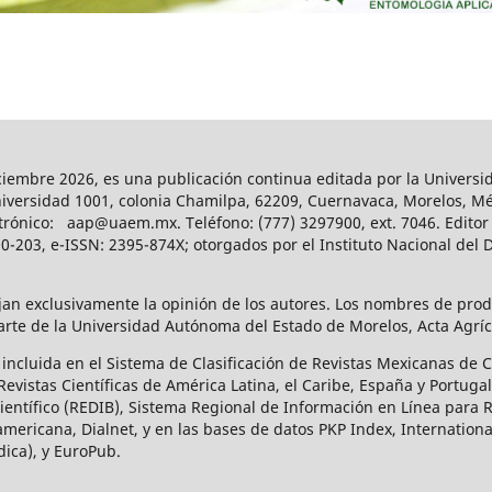
-diciembre 2026, es una publicación continua editada por la Univer
niversidad 1001, colonia Chamilpa, 62209, Cuernavaca, Morelos, Méx
rónico: aap@uaem.mx. Teléfono: (777) 3297900, ext. 7046. Editor 
-203, e-ISSN: 2395-874X; otorgados por el Instituto Nacional del D
ejan exclusivamente la opinión de los autores. Los nombres de pro
te de la Universidad Autónoma del Estado de Morelos, Acta Agrícol
ca incluida en el Sistema de Clasificación de Revistas Mexicanas de
vistas Científicas de América Latina, el Caribe, España y Portugal
ntífico (REDIB), Sistema Regional de Información en Línea para Rev
mericana, Dialnet, y en las bases de datos PKP Index, Internationa
dica), y EuroPub.