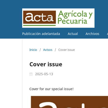
Publicación adelantada
Actual
Archivos
Inicio
/
Avisos
/
Cover issue
Cover issue
2025-05-13
Cover for our special issue!