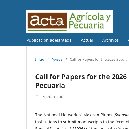
Publicación adelantada
Actual
Archivos
Inicio
/
Avisos
/
Call for Papers for the 2026 Special
Call for Papers for the 2026
Pecuaria
2026-01-06
The National Network of Mexican Plums (
Spondi
institutions to submit manuscripts in the form of 
Special Issue No. 1 (2026) of the journal
Acta Agr