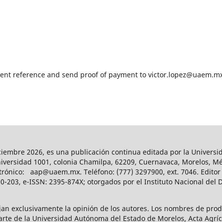
ent reference and send proof of payment to victor.lopez@uaem.m
-diciembre 2026, es una publicación continua editada por la Univer
niversidad 1001, colonia Chamilpa, 62209, Cuernavaca, Morelos, Méx
rónico: aap@uaem.mx. Teléfono: (777) 3297900, ext. 7046. Editor 
-203, e-ISSN: 2395-874X; otorgados por el Instituto Nacional del D
ejan exclusivamente la opinión de los autores. Los nombres de pro
te de la Universidad Autónoma del Estado de Morelos, Acta Agrícol