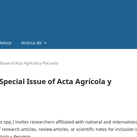
Avisos
Acerca de
 Issue of Acta Agrícola y Pecuaria
 Special Issue of Acta Agrícola y
as
spp.) invites researchers affiliated with national and internation
research articles, review articles, or scientific notes for inclusion 
ícola y Pecuaria
.