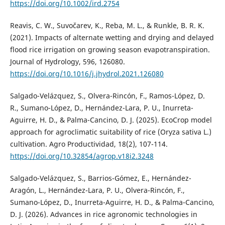
https://doi.org/10.1002/ird.2754
Reavis, C. W., Suvočarev, K., Reba, M. L., & Runkle, B. R. K.
(2021). Impacts of alternate wetting and drying and delayed
flood rice irrigation on growing season evapotranspiration.
Journal of Hydrology, 596, 126080.
https://doi.org/10.1016/j.jhydrol.2021.126080
Salgado-Velázquez, S., Olvera-Rincón, F., Ramos-López, D.
R., Sumano-López, D., Hernández-Lara, P. U., Inurreta-
Aguirre, H. D., & Palma-Cancino, D. J. (2025). EcoCrop model
approach for agroclimatic suitability of rice (Oryza sativa L.)
cultivation. Agro Productividad, 18(2), 107-114.
https://doi.org/10.32854/agrop.v18i2.3248
Salgado-Velázquez, S., Barrios-Gómez, E., Hernández-
Aragón, L., Hernández-Lara, P. U., Olvera-Rincón, F.,
Sumano-López, D., Inurreta-Aguirre, H. D., & Palma-Cancino,
D. J. (2026). Advances in rice agronomic technologies in