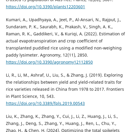
https://doi.org/10.3390/plants12203601
Kumari, A., Upadhyaya, A., Jeet, P., Al-Ansari, N., Rajput, J.,
Sundaram, P. K., Saurabh, K., Prakash, V., Singh, A. K.,
Raman, R. K., Gaddikeri, V., & Kuriqi, A. (2022). Estimation of
actual evapotranspiration and crop coefficient of
transplanted puddled rice using a modified non-weighing
paddy lysimeter. Agronomy, 12(11), 2850.
https://doi.org/10.3390/agronomy12112850
Li, R., Li, M., Ashraf, U., Liu, S., & Zhang, J. (2019). Exploring
the relationships between yield and yield-related traits for
rice varieties released in China from 1978 to 2017. Frontiers
in Plant Science, 10, 543.
https://doi.org/10.3389/fpls.2019.00543
Liu, K., Zhang, K., Zhang, Y., Cui, J., Li, Z., Huang, J., Li, S.,
Zhang, J., Deng, S., Zhang, Y., Huang, J., Ren, L., Chu, Y.,
Zhao, H., & Chen, H. (2024). Optimizing the total spikelets