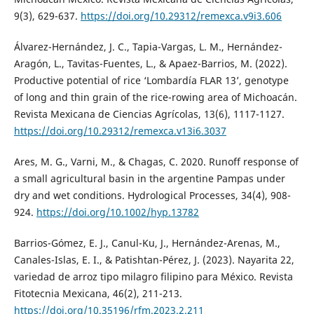
9(3), 629-637.
https://doi.org/10.29312/remexca.v9i3.606
Álvarez-Hernández, J. C., Tapia-Vargas, L. M., Hernández-
Aragón, L., Tavitas-Fuentes, L., & Apaez-Barrios, M. (2022).
Productive potential of rice ‘Lombardía FLAR 13’, genotype
of long and thin grain of the rice-rowing area of Michoacán.
Revista Mexicana de Ciencias Agrícolas, 13(6), 1117-1127.
https://doi.org/10.29312/remexca.v13i6.3037
Ares, M. G., Varni, M., & Chagas, C. 2020. Runoff response of
a small agricultural basin in the argentine Pampas under
dry and wet conditions. Hydrological Processes, 34(4), 908-
924.
https://doi.org/10.1002/hyp.13782
Barrios-Gómez, E. J., Canul-Ku, J., Hernández-Arenas, M.,
Canales-Islas, E. I., & Patishtan-Pérez, J. (2023). Nayarita 22,
variedad de arroz tipo milagro filipino para México. Revista
Fitotecnia Mexicana, 46(2), 211-213.
https://doi.org/10.35196/rfm.2023.2.211