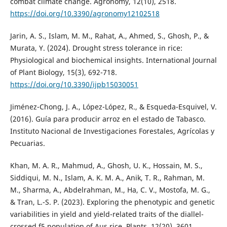
combat climate change. Agronomy, 12(10), 2518.
https://doi.org/10.3390/agronomy12102518
Jarin, A. S., Islam, M. M., Rahat, A., Ahmed, S., Ghosh, P., &
Murata, Y. (2024). Drought stress tolerance in rice:
Physiological and biochemical insights. International Journal
of Plant Biology, 15(3), 692-718.
https://doi.org/10.3390/ijpb15030051
Jiménez-Chong, J. A., López-López, R., & Esqueda-Esquivel, V.
(2016). Guía para producir arroz en el estado de Tabasco.
Instituto Nacional de Investigaciones Forestales, Agrícolas y
Pecuarias.
Khan, M. A. R., Mahmud, A., Ghosh, U. K., Hossain, M. S.,
Siddiqui, M. N., Islam, A. K. M. A., Anik, T. R., Rahman, M.
M., Sharma, A., Abdelrahman, M., Ha, C. V., Mostofa, M. G.,
& Tran, L.-S. P. (2023). Exploring the phenotypic and genetic
variabilities in yield and yield-related traits of the diallel-
crossed f5 population of Aus rice. Plants, 12(20), 3601.