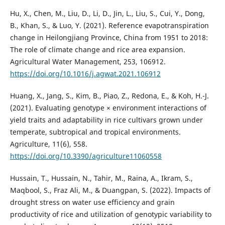
Hu, X., Chen, M., Liu, D., Li, D., Jin, L., Liu, S., Cui, Y., Dong,
B., Khan, S., & Luo, Y. (2021). Reference evapotranspiration
change in Heilongjiang Province, China from 1951 to 2018:
The role of climate change and rice area expansion.
Agricultural Water Management, 253, 106912.
https://doi.org/10.1016/j.agwat.2021.106912
Huang, X., Jang, S., Kim, B., Piao, Z., Redona, E., & Koh, H.-J.
(2021). Evaluating genotype × environment interactions of
yield traits and adaptability in rice cultivars grown under
temperate, subtropical and tropical environments.
Agriculture, 11(6), 558.
https://doi.org/10.3390/agriculture11060558
Hussain, T., Hussain, N., Tahir, M., Raina, A., Ikram, S.,
Maqbool, S., Fraz Ali, M., & Duangpan, S. (2022). Impacts of
drought stress on water use efficiency and grain
productivity of rice and utilization of genotypic variability to