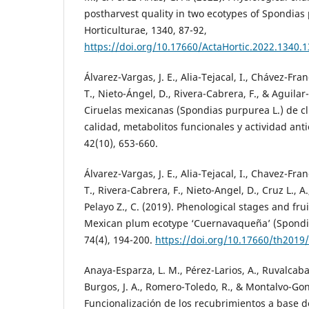
postharvest quality in two ecotypes of Spondias 
Horticulturae, 1340, 87-92,
https://doi.org/10.17660/ActaHortic.2022.1340.1
Álvarez-Vargas, J. E., Alia-Tejacal, I., Chávez-Fra
T., Nieto-Ángel, D., Rivera-Cabrera, F., & Aguilar-
Ciruelas mexicanas (Spondias purpurea L.) de c
calidad, metabolitos funcionales y actividad anti
42(10), 653-660.
Álvarez-Vargas, J. E., Alia-Tejacal, I., Chavez-Fra
T., Rivera-Cabrera, F., Nieto-Angel, D., Cruz L., A.
Pelayo Z., C. (2019). Phenological stages and fr
Mexican plum ecotype ‘Cuernavaqueña’ (Spondias
74(4), 194-200.
https://doi.org/10.17660/th2019/
Anaya-Esparza, L. M., Pérez-Larios, A., Ruvalcab
Burgos, J. A., Romero-Toledo, R., & Montalvo-Gonz
Funcionalización de los recubrimientos a base d