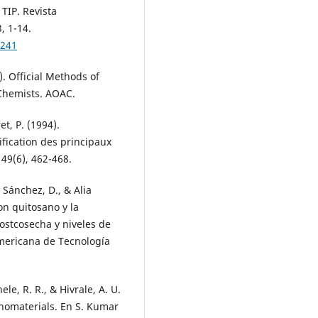
 TIP. Revista
, 1-14.
.241
). Official Methods of
l Chemists. AOAC.
et, P. (1994).
ification des principaux
49(6), 462-468.
 Sánchez, D., & Alia
con quitosano y la
ostcosecha y niveles de
americana de Tecnología
le, R. R., & Hivrale, A. U.
nanomaterials. En S. Kumar