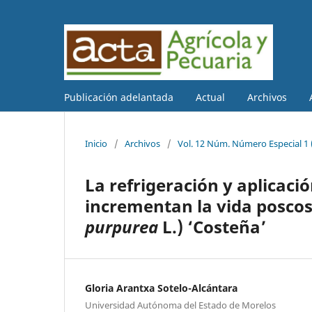
Publicación adelantada
Actual
Archivos
Inicio
/
Archivos
/
Vol. 12 Núm. Número Especial 1 (
La refrigeración y aplicac
incrementan la vida poscos
purpurea
L.) ‘Costeña’
Gloria Arantxa Sotelo-Alcántara
Universidad Autónoma del Estado de Morelos