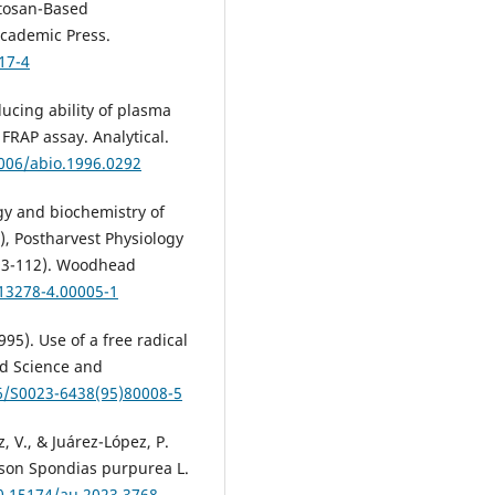
itosan-Based
Academic Press.
17-4
reducing ability of plasma
FRAP assay. Analytical.
1006/abio.1996.0292
logy and biochemistry of
.), Postharvest Physiology
 93-112). Woodhead
813278-4.00005-1
995). Use of a free radical
od Science and
16/S0023-6438(95)80008-5
, V., & Juárez-López, P.
eason Spondias purpurea L.
10.15174/au.2023.3768