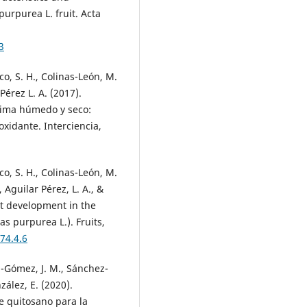
purpurea L. fruit. Acta
3
nco, S. H., Colinas-León, M.
Pérez L. A. (2017).
lima húmedo y seco:
oxidante. Interciencia,
nco, S. H., Colinas-León, M.
, Aguilar Pérez, L. A., &
uit development in the
 purpurea L.). Fruits,
74.4.6
a-Gómez, J. M., Sánchez-
ález, E. (2020).
e quitosano para la