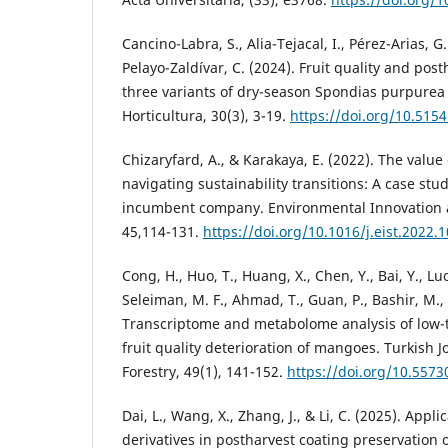
Cancino-Labra, S., Alia-Tejacal, I., Pérez-Arias, G.
Pelayo-Zaldívar, C. (2024). Fruit quality and pos
three variants of dry-season Spondias purpurea 
Horticultura, 30(3), 3-19.
https://doi.org/10.5154
Chizaryfard, A., & Karakaya, E. (2022). The valu
navigating sustainability transitions: A case st
incumbent company. Environmental Innovation an
45,114-131.
https://doi.org/10.1016/j.eist.2022.
Cong, H., Huo, T., Huang, X., Chen, Y., Bai, Y., Luo
Seleiman, M. F., Ahmad, T., Guan, P., Bashir, M., A
Transcriptome and metabolome analysis of low-
fruit quality deterioration of mangoes. Turkish J
Forestry, 49(1), 141-152.
https://doi.org/10.557
Dai, L., Wang, X., Zhang, J., & Li, C. (2025). Appli
derivatives in postharvest coating preservation of