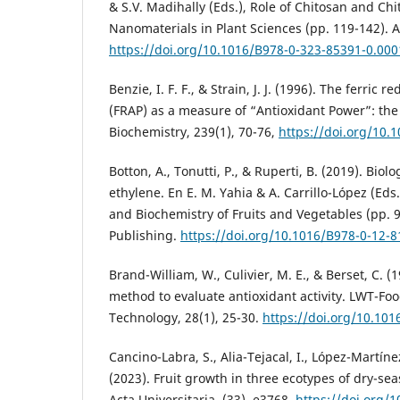
& S.V. Madihally (Eds.), Role of Chitosan and Ch
Nanomaterials in Plant Sciences (pp. 119-142). 
https://doi.org/10.1016/B978-0-323-85391-0.000
Benzie, I. F. F., & Strain, J. J. (1996). The ferric 
(FRAP) as a measure of “Antioxidant Power”: the 
Biochemistry, 239(1), 70-76,
https://doi.org/10.
Botton, A., Tonutti, P., & Ruperti, B. (2019). Bio
ethylene. En E. M. Yahia & A. Carrillo-López (Eds
and Biochemistry of Fruits and Vegetables (pp.
Publishing.
https://doi.org/10.1016/B978-0-12-
Brand-William, W., Culivier, M. E., & Berset, C. (1
method to evaluate antioxidant activity. LWT-Fo
Technology, 28(1), 25-30.
https://doi.org/10.10
Cancino-Labra, S., Alia-Tejacal, I., López-Martínez
(2023). Fruit growth in three ecotypes of dry-s
Acta Universitaria, (33), e3768.
https://doi.org/