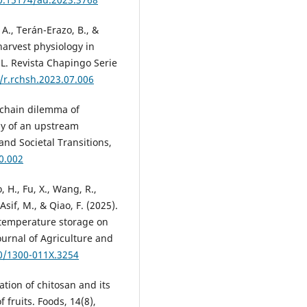
 A., Terán-Erazo, B., &
tharvest physiology in
L. Revista Chapingo Serie
/r.rchsh.2023.07.006
e chain dilemma of
udy of an upstream
d Societal Transitions,
10.002
, H., Fu, X., Wang, R.,
sif, M., & Qiao, F. (2025).
temperature storage on
ournal of Agriculture and
30/1300-011X.3254
cation of chitosan and its
 fruits. Foods, 14(8),