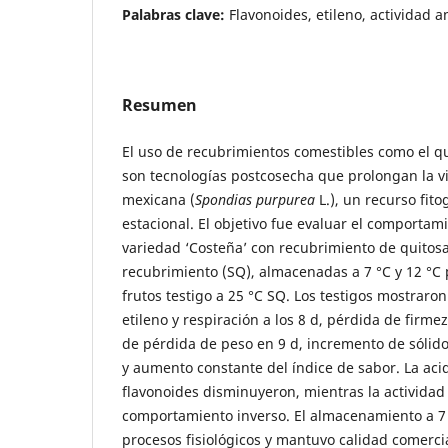
Palabras clave:
Flavonoides, etileno, actividad a
Resumen
El uso de recubrimientos comestibles como el qu
son tecnologías postcosecha que prolongan la vid
mexicana (
Spondias purpurea
L.), un recurso fi
estacional. El objetivo fue evaluar el comportam
variedad ‘Costeña’ con recubrimiento de quitosa
recubrimiento (SQ), almacenadas a 7 °C y 12 °C
frutos testigo a 25 °C SQ. Los testigos mostrar
etileno y respiración a los 8 d, pérdida de firme
de pérdida de peso en 9 d, incremento de sólido
y aumento constante del índice de sabor. La acide
flavonoides disminuyeron, mientras la actividad
comportamiento inverso. El almacenamiento a 7 °
procesos fisiológicos y mantuvo calidad comerci