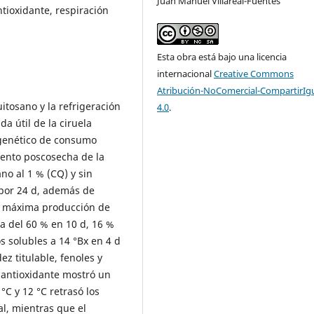
Juan Manuel Villareal-Fuentes
ntioxidante, respiración
Esta obra está bajo una licencia
internacional
Creative Commons
Atribución-NoComercial-CompartirIg
itosano y la refrigeración
4.0
.
a útil de la ciruela
togenético de consumo
iento poscosecha de la
no al 1 % (CQ) y sin
 por 24 d, además de
on máxima producción de
za del 60 % en 10 d, 16 %
s solubles a 14 °Bx en 4 d
z titulable, fenoles y
 antioxidante mostró un
C y 12 °C retrasó los
al, mientras que el