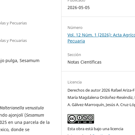
2026-05-05
olas y Pecuarias
Número
Vol. 12 Núm. 1 (2026): Acta Agríco
olas y Pecuarias
Pecuaria
Sección
bajo pulga, Sesamum
Notas Científicas
Licencia
Derechos de autor 2026 Rafael Ariza-F
María Magdalena Ordoñez-Reséndiz, 
A. Gálvez-Marroquín, Jesús A. Cruz-Ló
Walterianella venustula
do ajonjolí (
Sesamum
 2025 en una parcela de la
Esta obra está bajo una licencia
éxico, donde se