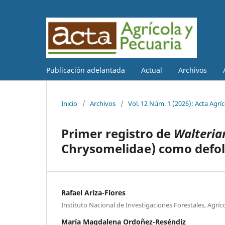
Publicación adelantada
Actual
Archivos
Inicio
/
Archivos
/
Vol. 12 Núm. 1 (2026): Acta Agríc
Primer registro de
Walteria
Chrysomelidae) como defoli
Rafael Ariza-Flores
Instituto Nacional de Investigaciones Forestales, Agríc
María Magdalena Ordoñez-Reséndiz