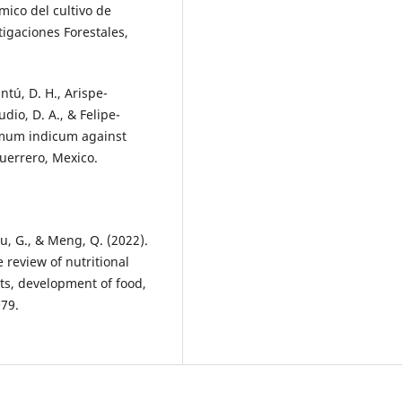
mico del cultivo de
tigaciones Forestales,
ntú, D. H., Arispe-
dio, D. A., & Felipe-
samum indicum against
uerrero, Mexico.
ou, G., & Meng, Q. (2022).
review of nutritional
ts, development of food,
079.