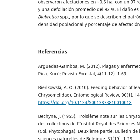
observaron afectaciones en ~0.6 ha, con un 97 %
y una defoliación promedio del 92 %. El daño es 
Diabrotica
spp., por lo que se describen el patrón
densidad poblacional y porcentaje de afectación
Referencias
Arguedas-Gamboa, M. (2012). Plagas y enfermed
Rica. Kurú: Revista Forestal, 4(11-12), 1-69.
Bieńkowski, A. O. (2010). Feeding behavior of lea
Chrysomelidae). Entomological Review, 90(1), 14
https://doi.org/10.1134/S001387381001001X
Bechyné, J. (1955). Troisième note sur les Chry
des collections de l’Institut Royal des Sciences 
(Col. Phytophaga). Deuxième partie. Bulletin de l
sciences naturelles de Belgique, 31(19), 1-28.