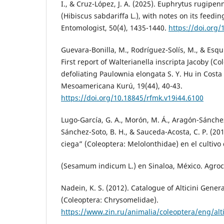
I., & Cruz-López, J. A. (2025). Euphrytus rugipen
(Hibiscus sabdariffa L.), with notes on its feed
Entomologist, 50(4), 1435-1440.
https://doi.org
Guevara-Bonilla, M., Rodríguez-Solís, M., & Esqui
First report of Walterianella inscripta Jacoby (C
defoliating Paulownia elongata S. Y. Hu in Costa 
Mesoamericana Kurú, 19(44), 40-43.
https://doi.org/10.18845/rfmk.v19i44.6100
Lugo-García, G. A., Morón, M. Á., Aragón-Sánchez
Sánchez-Soto, B. H., & Sauceda-Acosta, C. P. (201
ciega” (Coleoptera: Melolonthidae) en el cultivo 
(Sesamum indicum L.) en Sinaloa, México. Agroci
Nadein, K. S. (2012). Catalogue of Alticini Gener
(Coleoptera: Chrysomelidae).
https://www.zin.ru/animalia/coleoptera/eng/alt