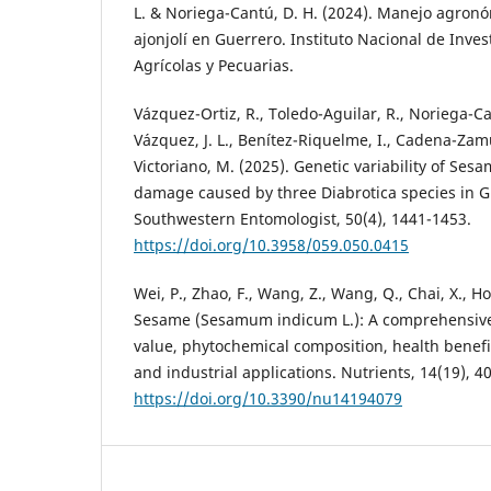
L. & Noriega-Cantú, D. H. (2024). Manejo agronó
ajonjolí en Guerrero. Instituto Nacional de Inves
Agrícolas y Pecuarias.
Vázquez-Ortiz, R., Toledo-Aguilar, R., Noriega-Ca
Vázquez, J. L., Benítez-Riquelme, I., Cadena-Zamu
Victoriano, M. (2025). Genetic variability of Se
damage caused by three Diabrotica species in G
Southwestern Entomologist, 50(4), 1441-1453.
https://doi.org/10.3958/059.050.0415
Wei, P., Zhao, F., Wang, Z., Wang, Q., Chai, X., H
Sesame (Sesamum indicum L.): A comprehensive 
value, phytochemical composition, health benefi
and industrial applications. Nutrients, 14(19), 4
https://doi.org/10.3390/nu14194079