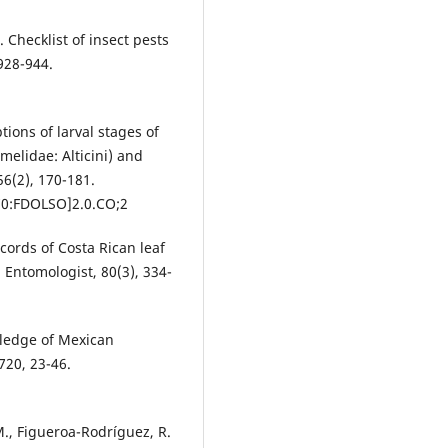
 Checklist of insect pests
928-944.
ptions of larval stages of
melidae: Alticini) and
56(2), 170-181.
70:FDOLSO]2.0.CO;2
ecords of Costa Rican leaf
 Entomologist, 80(3), 334-
wledge of Mexican
720, 23-46.
., Figueroa-Rodríguez, R.