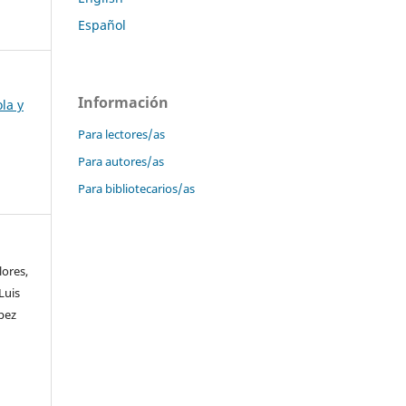
Español
Información
la y
Para lectores/as
Para autores/as
Para bibliotecarios/as
lores,
Luis
pez