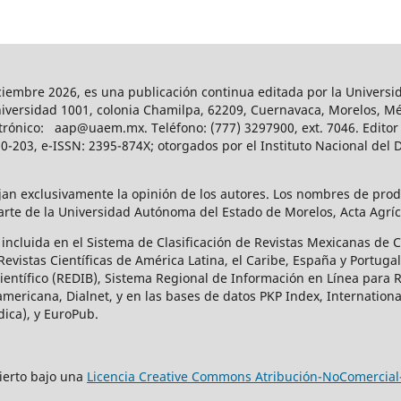
-diciembre 2026, es una publicación continua editada por la Univer
niversidad 1001, colonia Chamilpa, 62209, Cuernavaca, Morelos, Méx
rónico: aap@uaem.mx. Teléfono: (777) 3297900, ext. 7046. Editor 
-203, e-ISSN: 2395-874X; otorgados por el Instituto Nacional del D
ejan exclusivamente la opinión de los autores. Los nombres de pro
te de la Universidad Autónoma del Estado de Morelos, Acta Agrícol
ca incluida en el Sistema de Clasificación de Revistas Mexicanas de
vistas Científicas de América Latina, el Caribe, España y Portugal
ntífico (REDIB), Sistema Regional de Información en Línea para Rev
mericana, Dialnet, y en las bases de datos PKP Index, Internationa
dica), y EuroPub.
bierto bajo una
Licencia Creative Commons Atribución-NoComercial-