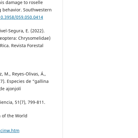
nis damage to roselle
ing behavior. Southwestern
/10.3958/059.050.0414
vel-Segura, E. (2022).
oleoptera: Chrysomelidae)
Rica. Revista Forestal
, M., Reyes-Olivas, Á.,
7). Especies de “gallina
de ajonjolí
encia, 51(7), 799-811.
a of the World
icinw.htm