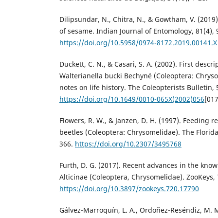
Dilipsundar, N., Chitra, N., & Gowtham, V. (2019).
of sesame. Indian Journal of Entomology, 81(4), 
https://doi.org/10.5958/0974-8172.2019.00141.X
Duckett, C. N., & Casari, S. A. (2002). First descri
Walterianella bucki Bechyné (Coleoptera: Chryso
notes on life history. The Coleopterists Bulletin, 
https://doi.org/10.1649/0010-065X(2002)056
[01
Flowers, R. W., & Janzen, D. H. (1997). Feeding r
beetles (Coleoptera: Chrysomelidae). The Florida
366.
https://doi.org/10.2307/3495768
Furth, D. G. (2017). Recent advances in the kno
Alticinae (Coleoptera, Chrysomelidae). ZooKeys, 
https://doi.org/10.3897/zookeys.720.17790
Gálvez-Marroquín, L. A., Ordoñez-Reséndiz, M. M