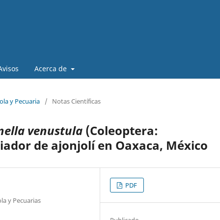
Avisos
Acerca de
ola y Pecuaria
/
Notas Científicas
nella venustula
(Coleoptera:
ador de ajonjolí en Oaxaca, México
PDF
ola y Pecuarias
Publicado