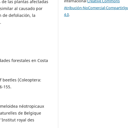
internacional
Creative Commons
 de las plantas afectadas
Atribución-NoComercial-CompartirIg
similar al causado por
4.0
.
 de defoliación, la
.
ades forestales en Costa
f beetles (Coleoptera:
6-155.
someloidea néotropicaux
Naturelles de Belgique
'Institut royal des