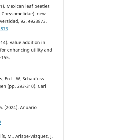
1). Mexican leaf beetles
d Chrysomelidae): new
iversidad, 92, e923873.
3873
2014). Value addition in
for enhancing utility and
-155.
s. En L. W. Schaufuss
en (pp. 293-310). Carl
. (2024). Anuario
/
lís, M., Arispe-Vázquez, J.