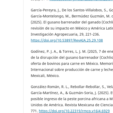
García-Pereyra, J., De los Santos-Villalobos, S., Go
García-Montelongo, M., Bermúdez Guzmán, M. de 
(2025). El gusano barrenador del ganado (Cochl
revisión de su impacto en México y América Lati
Investigación Agropecuaria, 29, 221-236.
https://doi.org/10.53897/RevAIA.25.29.108
Godínez, P. J. A., & Torres, L. J. M. (2025, 7 de 
de la disrupción del gusano barrenador (Cochli
oferta de bovinos para carne en México. Memori
Internacional sobre producción de carne y leche
Mexicali, México.
González-Román, R. L., Rebollar-Rebollar, S., Vel
García-Martínez, A., & Guzmán-Soria, J. (2025). 
posible ingreso de la peste porcina africana a 
Unidos de América. Revista Mexicana de Ciencias
771.
https://doi.org/10.22319/rmcp.v16i4.6929