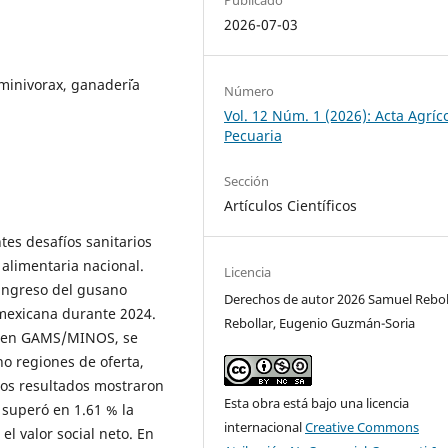
2026-07-03
minivorax, ganader´´ia
Número
Vol. 12 Núm. 1 (2026): Acta Agríco
Pecuaria
Sección
Artículos Científicos
es desafíos sanitarios
alimentaria nacional.
Licencia
eingreso del gusano
Derechos de autor 2026 Samuel Rebol
mexicana durante 2024.
Rebollar, Eugenio Guzmán-Soria
l en GAMS/MINOS, se
ho regiones de oferta,
os resultados mostraron
Esta obra está bajo una licencia
 superó en 1.61 % la
internacional
Creative Commons
l valor social neto. En