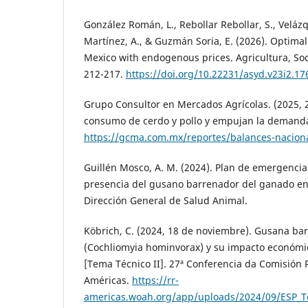
González Román, L., Rebollar Rebollar, S., Velázqu
Martínez, A., & Guzmán Soria, E. (2026). Optimal 
Mexico with endogenous prices. Agricultura, Soc
212-217.
https://doi.org/10.22231/asyd.v23i2.17
Grupo Consultor en Mercados Agrícolas. (2025, 
consumo de cerdo y pollo y empujan la demanda
https://gcma.com.mx/reportes/balances-naciona
Guillén Mosco, A. M. (2024). Plan de emergencia 
presencia del gusano barrenador del ganado en 
Dirección General de Salud Animal.
Köbrich, C. (2024, 18 de noviembre). Gusana ba
(Cochliomyia hominvorax) y su impacto económic
[Tema Técnico II]. 27ª Conferencia da Comisión 
Américas.
https://rr-
americas.woah.org/app/uploads/2024/09/ESP_Te