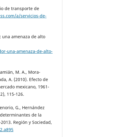
io de transporte de
ss.com/a/servicios-de-
r: una amenaza de alto
dor-una-amenaza-de-alto-
Damián, M. A., Mora-
ada, A. (2010). Efecto de
 mercado mexicano, 1961-
2), 115-126.
Tenorio, G., Hernández
s determinantes de la
-2013. Región y Sociedad,
72.a895