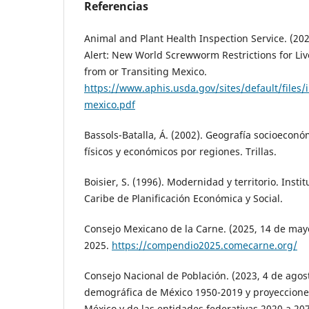
Referencias
Animal and Plant Health Inspection Service. (202
Alert: New World Screwworm Restrictions for Li
from or Transiting Mexico.
https://www.aphis.usda.gov/sites/default/files/
mexico.pdf
Bassols-Batalla, Á. (2002). Geografía socioecon
físicos y económicos por regiones. Trillas.
Boisier, S. (1996). Modernidad y territorio. Insti
Caribe de Planificación Económica y Social.
Consejo Mexicano de la Carne. (2025, 14 de may
2025.
https://compendio2025.comecarne.org/
Consejo Nacional de Población. (2023, 4 de agost
demográfica de México 1950-2019 y proyeccione
México y de las entidades federativas 2020 a 20