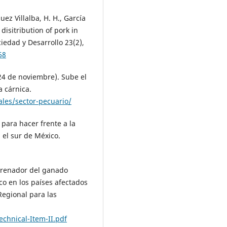
ez Villalba, H. H., García
disitribution of pork in
iedad y Desarrollo 23(2),
68
24 de noviembre). Sube el
 cárnica.
les/sector-pecuario/
para hacer frente a la
el sur de México.
rrenador del ganado
o en los países afectados
Regional para las
chnical-Item-II.pdf