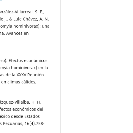
nzález-Villarreal, S. E.,
J., & Lule Chávez, A. N.
iomyia hominivorax): una
na. Avances en
enero). Efectos económicos
omyia hominivorax) en la
as de la XXXV Reunión
 en climas cálidos,
ázquez-Villalba, H. H,
Efectos económicos del
México desde Estados
 Pecuarias, 16(4),758-