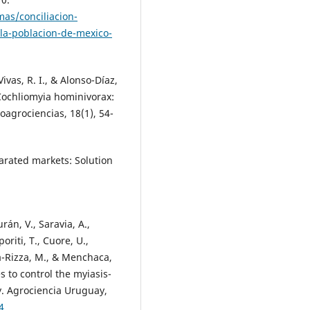
as/conciliacion-
la-poblacion-de-mexico-
vas, R. I., & Alonso-Díaz,
Cochliomyia hominivorax:
oagrociencias, 18(1), 54-
arated markets: Solution
urán, V., Saravia, A.,
poriti, T., Cuore, U.,
la-Rizza, M., & Menchaca,
s to control the myiasis-
y. Agrociencia Uruguay,
4