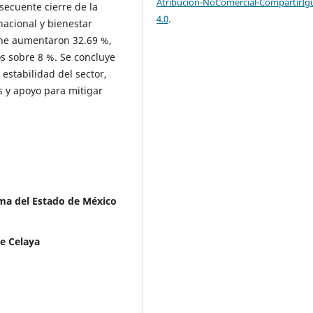
Atribución-NoComercial-CompartirIg
nsecuente cierre de la
4.0
.
acional y bienestar
arne aumentaron 32.69 %,
s sobre 8 %. Se concluye
 estabilidad del sector,
s y apoyo para mitigar
ma del Estado de México
e Celaya