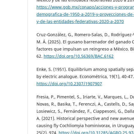
https://www.gob.mx/conapo/acciones-y-program
demografica-de-1950-a-2019-y-proyecciones-de-
y-de-las-entidades-federativas-2020-a-2070
Cruz-González, G., Romero-Salas, D., Rodríguez-Vi
M. Á. (2025). El gusano barrenador del ganado 
factores que impulsan un reingreso a México. Bi
62.
https://doi.org/10.56369/BAC.6162
Enke, S. (1951). Equilibrium among spatially sep
by electric analogue. Econométrica, 19(1), 40-47.
https://doi.org/10.2307/1907907
Fresia, P., Pimentel, S., Iriarte, V., Marques, L., D
Novas, R., Basika, T., Ferenczi, A., Castells, D., Sa
Losiewicz, S., Fernández, F., Ciappesoni, G., Dal
A. (2021). Historical perspective and new avenue
causing fly Cochliomyia hominivorax, in Urugua
25(2), 974.
https://doi.org/10.31285/AGRO.25.97