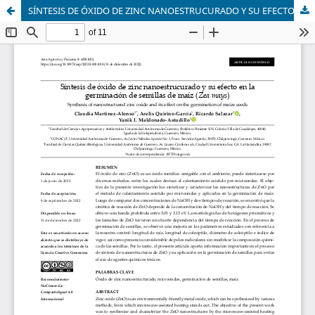
SÍNTESIS DE ÓXIDO DE ZINC NANOESTRUCURADO Y SU EFECTO EN LA GERMINACIÓN DE SEMILLAS DE MAÍZ (Zea mays)