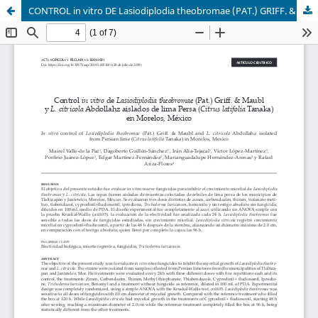
CONTROL in vitro DE Lasiodiplodia theobromae (PAT.) GRIFF. & MAUBL Y L. citricola ABDOLLAHZ AISLADOS DE LIMA PERSA (Citrus latifolia Tanaka) EN MORELOS, MÉXICO