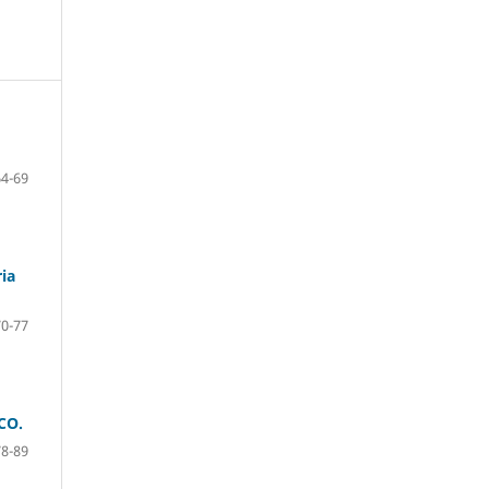
64-69
ia
70-77
CO.
78-89