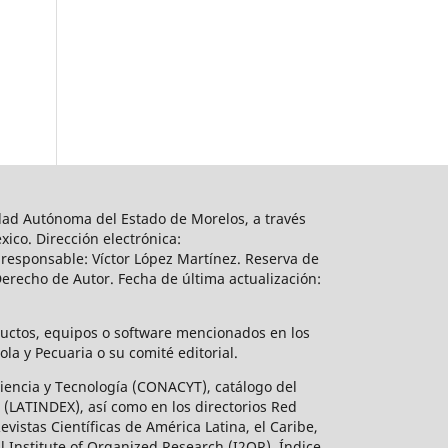
sidad Autónoma del Estado de Morelos, a través
ico. Dirección electrónica:
responsable: Víctor López Martínez. Reserva de
erecho de Autor. Fecha de última actualización:
ductos, equipos o software mencionados en los
a y Pecuaria o su comité editorial.
 Ciencia y Tecnología (CONACYT), catálogo del
 (LATINDEX), así como en los directorios Red
istas Científicas de América Latina, el Caribe,
l Institute of Organized Research (I2OR), Índice