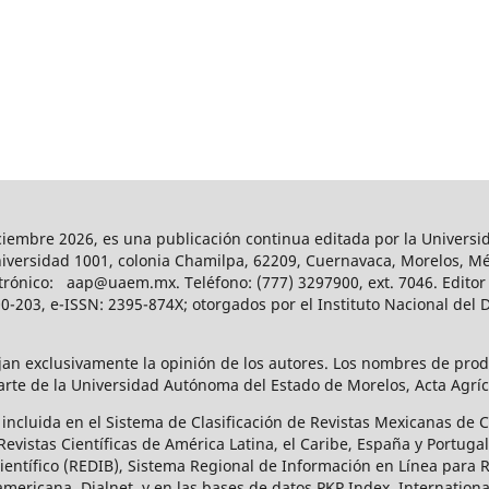
-diciembre 2026, es una publicación continua editada por la Univer
niversidad 1001, colonia Chamilpa, 62209, Cuernavaca, Morelos, Méx
rónico: aap@uaem.mx. Teléfono: (777) 3297900, ext. 7046. Editor 
-203, e-ISSN: 2395-874X; otorgados por el Instituto Nacional del D
ejan exclusivamente la opinión de los autores. Los nombres de pro
te de la Universidad Autónoma del Estado de Morelos, Acta Agrícol
ca incluida en el Sistema de Clasificación de Revistas Mexicanas de
vistas Científicas de América Latina, el Caribe, España y Portugal
ntífico (REDIB), Sistema Regional de Información en Línea para Rev
mericana, Dialnet, y en las bases de datos PKP Index, Internationa