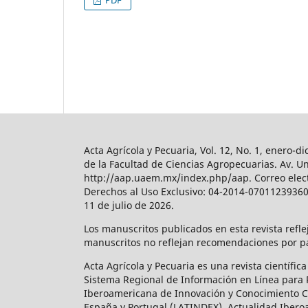
PDF
Acta Agrícola y Pecuaria, Vol. 12, No. 1, enero
de la Facultad de Ciencias Agropecuarias. Av. U
http://aap.uaem.mx/index.php/aap. Correo elect
Derechos al Uso Exclusivo: 04-2014-070112393600
11 de julio de 2026.
Los manuscritos publicados en esta revista refl
manuscritos no reflejan recomendaciones por par
Acta Agrícola y Pecuaria es una revista científi
Sistema Regional de Información en Línea para Re
Iberoamericana de Innovación y Conocimiento Cie
España y Portugal (LATINDEX), Actualidad Iberoa