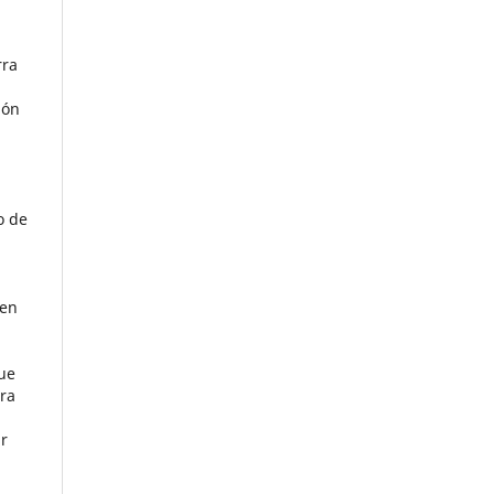
rra
ión
o de
 en
que
ara
ar