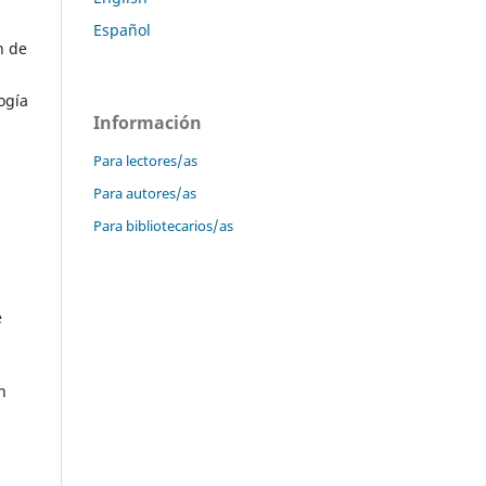
Español
n de
ogía
Información
Para lectores/as
Para autores/as
Para bibliotecarios/as
e
n