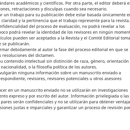
ndares académicos y científicos. Por otra parte, el editor deberá e
iones, retractaciones y disculpas cuando sea necesario.
zar un trabajo para su publicación debe estar basada únicamente e
a claridad y la pertinencia que el trabajo represente para la revista.
nfidencialidad del proceso de evaluación, no podrá revelar a los
mpoco podrá revelar la identidad de los revisores en ningún momen
tículos pueden ser aceptados a la Revista y el Comité Editorial tom
e se publicarán.
rmar debidamente al autor la fase del proceso editorial en que se
s resoluciones del dictamen.
u contenido intelectual sin distinción de raza, género, orientación
nacionalidad, o la filosofía política de los autores.
 divulgarán ninguna información sobre un manuscrito enviado a
espondiente, revisores, revisores potenciales u otros asesores
ocer en un manuscrito enviado no se utilizarán en investigaciones
nto expreso y por escrito del autor. Información privilegiada o las
r pares serán confidenciales y no se utilizarán para obtener ventaj
siones justas e imparciales y garantizar un proceso de revisión po