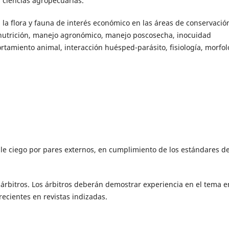
s ciencias agropecuarias.
 la flora y fauna de interés económico en las áreas de conservació
 nutrición, manejo agronómico, manejo poscosecha, inocuidad
tamiento animal, interacción huésped-parásito, fisiología, morfol
oble ciego por pares externos, en cumplimiento de los estándares d
árbitros. Los árbitros deberán demostrar experiencia en el tema e
ecientes en revistas indizadas.