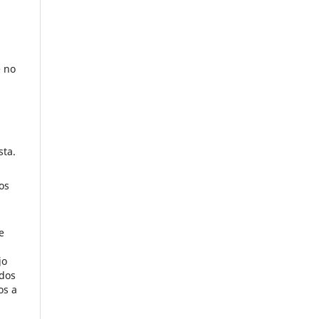
e no
sta.
os
e
jo
ados
os a