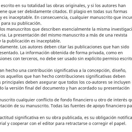
crito en su totalidad las obras originales, y si los autores han
 tiene que ser debidamente citados. El plagio en todas sus formas
l y es inaceptable. En consecuencia, cualquier manuscrito que incu
 para su publicación.
 los manuscritos que describen esencialmente la misma investigac
ria. La presentación del mismo manuscrito a más de una revista
 la publicación es inaceptable.
damente. Los autores deben citar las publicaciones que han sido
presentado. La información obtenida de forma privada, como en
iones con terceros, no debe ser usado sin explícito permiso escrit
an hecho una contribución significativa a la concepción, diseño,
odos aquellos que han hecho contribuciones significativas deben
s principales deben asegurar que todos los co-autores se incluyen
ado la versión final del documento y han acordado su presentación
scrito cualquier conflicto de fondo financiero u otro de interés 
retación de su manuscrito. Todas las fuentes de apoyo financiero p
titud significativa en su obra publicada, es su obligación notific
rial y cooperar con el editor para retractarse o corregir el papel.