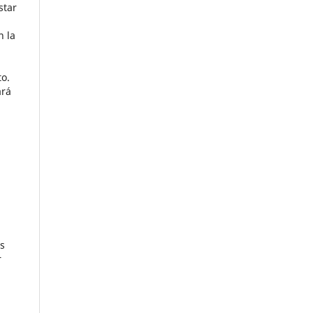
star
n la
to.
ará
as
r