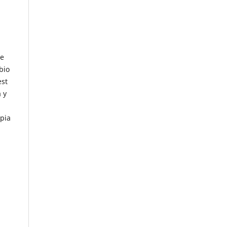
de
bio
est
 y
opia
.