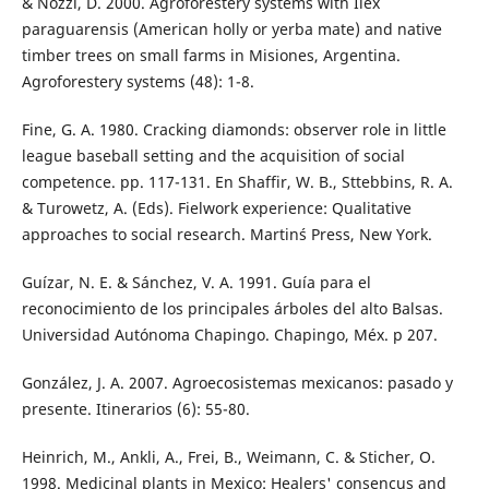
& Nozzi, D. 2000. Agroforestery systems with Ilex
paraguarensis (American holly or yerba mate) and native
timber trees on small farms in Misiones, Argentina.
Agroforestery systems (48): 1-8.
Fine, G. A. 1980. Cracking diamonds: observer role in little
league baseball setting and the acquisition of social
competence. pp. 117-131. En Shaffir, W. B., Sttebbins, R. A.
& Turowetz, A. (Eds). Fielwork experience: Qualitative
approaches to social research. Martin´s Press, New York.
Guízar, N. E. & Sánchez, V. A. 1991. Guía para el
reconocimiento de los principales árboles del alto Balsas.
Universidad Autónoma Chapingo. Chapingo, Méx. p 207.
González, J. A. 2007. Agroecosistemas mexicanos: pasado y
presente. Itinerarios (6): 55-80.
Heinrich, M., Ankli, A., Frei, B., Weimann, C. & Sticher, O.
1998. Medicinal plants in Mexico: Healers' consencus and