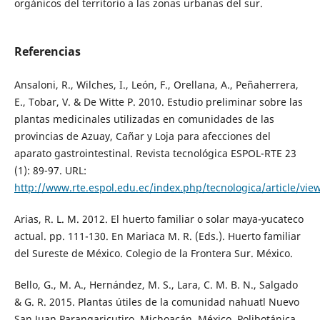
orgánicos del territorio a las zonas urbanas del sur.
Referencias
Ansaloni, R., Wilches, I., León, F., Orellana, A., Peñaherrera,
E., Tobar, V. & De Witte P. 2010. Estudio preliminar sobre las
plantas medicinales utilizadas en comunidades de las
provincias de Azuay, Cañar y Loja para afecciones del
aparato gastrointestinal. Revista tecnológica ESPOL-RTE 23
(1): 89-97. URL:
http://www.rte.espol.edu.ec/index.php/tecnologica/article/view
Arias, R. L. M. 2012. El huerto familiar o solar maya-yucateco
actual. pp. 111-130. En Mariaca M. R. (Eds.). Huerto familiar
del Sureste de México. Colegio de la Frontera Sur. México.
Bello, G., M. A., Hernández, M. S., Lara, C. M. B. N., Salgado
& G. R. 2015. Plantas útiles de la comunidad nahuatl Nuevo
San Juan Parangaricutiro, Michoacán, México. Polibotánica