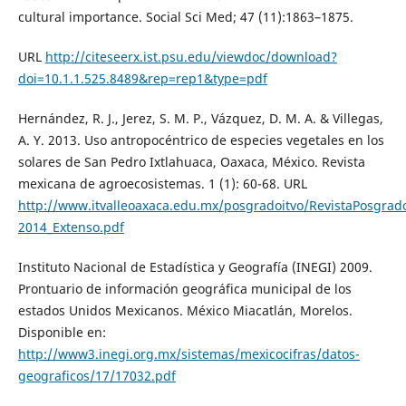
cultural importance. Social Sci Med; 47 (11):1863–1875.
URL
http://citeseerx.ist.psu.edu/viewdoc/download?
doi=10.1.1.525.8489&rep=rep1&type=pdf
Hernández, R. J., Jerez, S. M. P., Vázquez, D. M. A. & Villegas,
A. Y. 2013. Uso antropocéntrico de especies vegetales en los
solares de San Pedro Ixtlahuaca, Oaxaca, México. Revista
mexicana de agroecosistemas. 1 (1): 60-68. URL
http://www.itvalleoaxaca.edu.mx/posgradoitvo/RevistaPosg
2014_Extenso.pdf
Instituto Nacional de Estadística y Geografía (INEGI) 2009.
Prontuario de información geográfica municipal de los
estados Unidos Mexicanos. México Miacatlán, Morelos.
Disponible en:
http://www3.inegi.org.mx/sistemas/mexicocifras/datos-
geograficos/17/17032.pdf