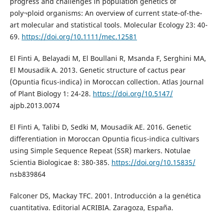
progress and challenges in population genetics of
poly¬ploid organisms: An overview of current state-of-the-
art molecular and statistical tools. Molecular Ecology 23: 40-
69.
https://doi.org/10.1111/mec.12581
El Finti A, Belayadi M, El Boullani R, Msanda F, Serghini MA,
El Mousadik A. 2013. Genetic structure of cactus pear
(Opuntia ficus-indica) in Moroccan collection. Atlas Journal
of Plant Biology 1: 24-28.
https://doi.org/10.5147/
ajpb.2013.0074
El Finti A, Talibi D, Sedki M, Mousadik AE. 2016. Genetic
differentiation in Moroccan Opuntia ficus-indica cultivars
using Simple Sequence Repeat (SSR) markers. Notulae
Scientia Biologicae 8: 380-385.
https://doi.org/10.15835/
nsb839864
Falconer DS, Mackay TFC. 2001. Introducción a la genética
cuantitativa. Editorial ACRIBIA. Zaragoza, España.