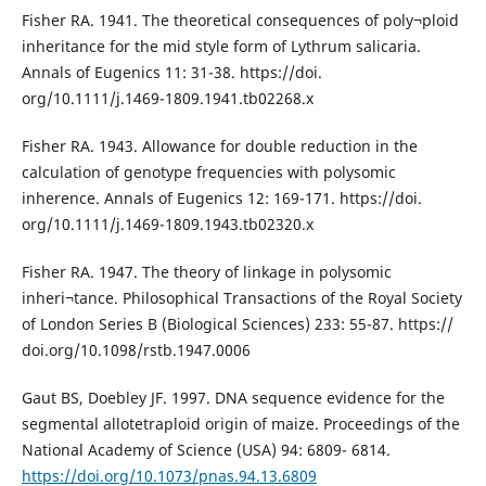
Fisher RA. 1941. The theoretical consequences of poly¬ploid
inheritance for the mid style form of Lythrum salicaria.
Annals of Eugenics 11: 31-38. https://doi.
org/10.1111/j.1469-1809.1941.tb02268.x
Fisher RA. 1943. Allowance for double reduction in the
calculation of genotype frequencies with polysomic
inherence. Annals of Eugenics 12: 169-171. https://doi.
org/10.1111/j.1469-1809.1943.tb02320.x
Fisher RA. 1947. The theory of linkage in polysomic
inheri¬tance. Philosophical Transactions of the Royal Society
of London Series B (Biological Sciences) 233: 55-87. https://
doi.org/10.1098/rstb.1947.0006
Gaut BS, Doebley JF. 1997. DNA sequence evidence for the
segmental allotetraploid origin of maize. Proceedings of the
National Academy of Science (USA) 94: 6809- 6814.
https://doi.org/10.1073/pnas.94.13.6809