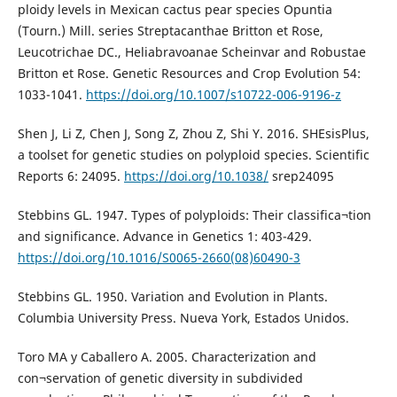
ploidy levels in Mexican cactus pear species Opuntia
(Tourn.) Mill. series Streptacanthae Britton et Rose,
Leucotrichae DC., Heliabravoanae Scheinvar and Robustae
Britton et Rose. Genetic Resources and Crop Evolution 54:
1033-1041.
https://doi.org/10.1007/s10722-006-9196-z
Shen J, Li Z, Chen J, Song Z, Zhou Z, Shi Y. 2016. SHEsisPlus,
a toolset for genetic studies on polyploid species. Scientific
Reports 6: 24095.
https://doi.org/10.1038/
srep24095
Stebbins GL. 1947. Types of polyploids: Their classifica¬tion
and significance. Advance in Genetics 1: 403-429.
https://doi.org/10.1016/S0065-2660(08)60490-3
Stebbins GL. 1950. Variation and Evolution in Plants.
Columbia University Press. Nueva York, Estados Unidos.
Toro MA y Caballero A. 2005. Characterization and
con¬servation of genetic diversity in subdivided