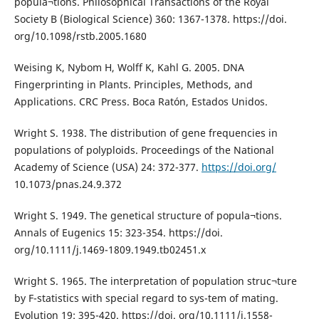
popula¬tions. Philosophical Transactions of the Royal
Society B (Biological Science) 360: 1367-1378. https://doi.
org/10.1098/rstb.2005.1680
Weising K, Nybom H, Wolff K, Kahl G. 2005. DNA
Fingerprinting in Plants. Principles, Methods, and
Applications. CRC Press. Boca Ratón, Estados Unidos.
Wright S. 1938. The distribution of gene frequencies in
populations of polyploids. Proceedings of the National
Academy of Science (USA) 24: 372-377.
https://doi.org/
10.1073/pnas.24.9.372
Wright S. 1949. The genetical structure of popula¬tions.
Annals of Eugenics 15: 323-354. https://doi.
org/10.1111/j.1469-1809.1949.tb02451.x
Wright S. 1965. The interpretation of population struc¬ture
by F-statistics with special regard to sys-tem of mating.
Evolution 19: 395-420. https://doi. org/10.1111/j.1558-