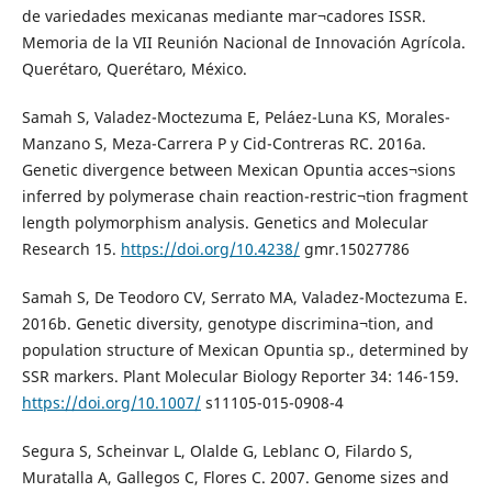
de variedades mexicanas mediante mar¬cadores ISSR.
Memoria de la VII Reunión Nacional de Innovación Agrícola.
Querétaro, Querétaro, México.
Samah S, Valadez-Moctezuma E, Peláez-Luna KS, Morales-
Manzano S, Meza-Carrera P y Cid-Contreras RC. 2016a.
Genetic divergence between Mexican Opuntia acces¬sions
inferred by polymerase chain reaction-restric¬tion fragment
length polymorphism analysis. Genetics and Molecular
Research 15.
https://doi.org/10.4238/
gmr.15027786
Samah S, De Teodoro CV, Serrato MA, Valadez-Moctezuma E.
2016b. Genetic diversity, genotype discrimina¬tion, and
population structure of Mexican Opuntia sp., determined by
SSR markers. Plant Molecular Biology Reporter 34: 146-159.
https://doi.org/10.1007/
s11105-015-0908-4
Segura S, Scheinvar L, Olalde G, Leblanc O, Filardo S,
Muratalla A, Gallegos C, Flores C. 2007. Genome sizes and